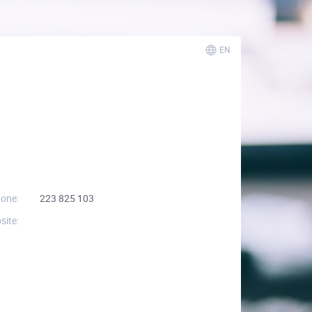
EN
one:
223 825 103
site: