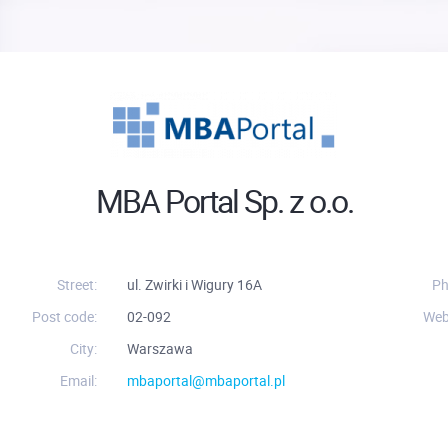
MBA Portal Sp. z o.o.
Street:
ul. Zwirki i Wigury 16A
Ph
Post code:
02-092
Web
City:
Warszawa
Email:
mbaportal@mbaportal.pl